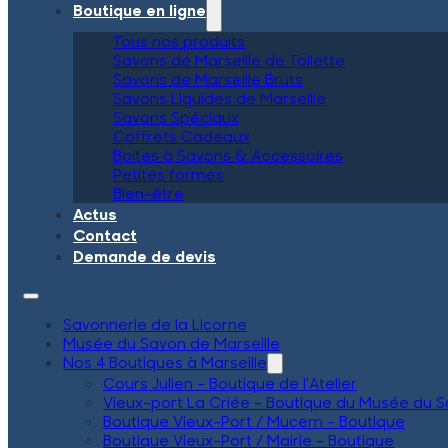
Boutique en ligne
Tous nos produits
Savons de Marseille de Toilette
Savons de Marseille Bruts
Savons Liquides de Marseille
Savons Spéciaux
Coffrets Cadeaux
Boites à Savons & Accessoires
Petites formes
Bien-être
Actus
Contact
Demande de devis
Savonnerie de la Licorne
Musée du Savon de Marseille
Nos 4 Boutiques à Marseille
Cours Julien – Boutique de l’Atelier
Vieux-port La Criée – Boutique du Musée du 
Boutique Vieux-Port / Mucem – Boutique
Boutique Vieux-Port / Mairie – Boutique