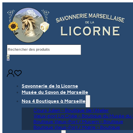
Rechercher
0
Savonnerie de la Licorne
Musée du Savon de Marseille
Nos 4 Boutiques à Marseille
Cours Julien – Boutique de l’Atelier
Vieux-port La Criée – Boutique du Musée du
Boutique Vieux-Port / Mucem – Boutique
Boutique Vieux-Port / Mairie – Boutique