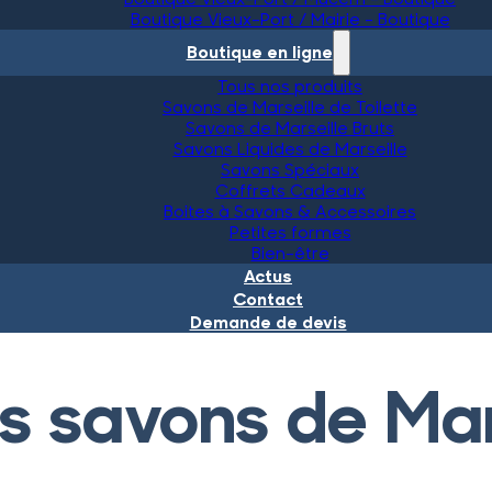
Boutique Vieux-Port / Mairie – Boutique
Boutique en ligne
Tous nos produits
Savons de Marseille de Toilette
Savons de Marseille Bruts
Savons Liquides de Marseille
Savons Spéciaux
Coffrets Cadeaux
Boites à Savons & Accessoires
Petites formes
Bien-être
Actus
Contact
Demande de devis
es savons de Mar