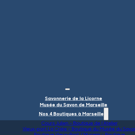
Savonnerie de la Licorne
Musée du Savon de Marseille
Nos 4 Boutiques à Marseille
Cours Julien – Boutique de l’Atelier
Vieux-port La Criée – Boutique du Musée du Savo
Boutique Vieux-Port / Mucem – Boutique